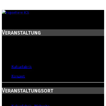
RENFT Support
Veranstaltung
Titel:
RENFT Support
Wann:
Sa, 31. Oktober 2009
,
21:00 Uhr
Wo:
Kulturfabrik
- Mühlhausen, Thüringen
Kategorie:
Konzert
Veranstaltungsort
Standort:
Kulturfabrik
-
Webseite