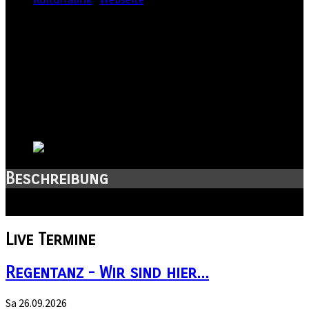
Straße:
Ledernes Kaeppchen 1
Postleitzahl:
99974
Stadt:
Mühlhausen
Kanton:
Thüringen
Land:
Beschreibung
Live-Musik-Club! Der Ort für deine Events in Mühlhausen!
Live
Termine
Regentanz - Wir sind hier...
Sa 26.09.2026