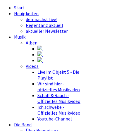
Start
Neuigkeiten
demnächst live!
Regentanz aktuell
aktueller Newsletter
Musik
Alben
Videos
Live im Objekt 5 - Die
Playlist
Wir sind hier -
offizielles Musikvideo
Schall & Rauch -
Offizielles Musikvideo
Ich schwebe -
Offizielles Musikvideo
Youtube-Channel
Die Band
Über Regentanz