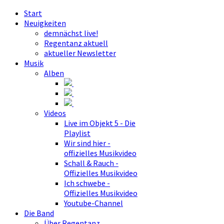
Start
Neuigkeiten
demnächst live!
Regentanz aktuell
aktueller Newsletter
Musik
Alben
Videos
Live im Objekt 5 - Die
Playlist
Wir sind hier -
offizielles Musikvideo
Schall & Rauch -
Offizielles Musikvideo
Ich schwebe -
Offizielles Musikvideo
Youtube-Channel
Die Band
Über Regentanz