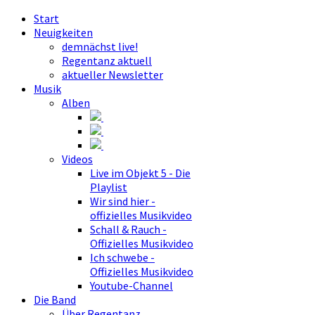
Start
Neuigkeiten
demnächst live!
Regentanz aktuell
aktueller Newsletter
Musik
Alben
Videos
Live im Objekt 5 - Die
Playlist
Wir sind hier -
offizielles Musikvideo
Schall & Rauch -
Offizielles Musikvideo
Ich schwebe -
Offizielles Musikvideo
Youtube-Channel
Die Band
Über Regentanz