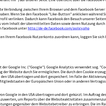
ekte Verbindung zwischen Ihrem Browser und dem Facebook-Server h
t haben. Wenn Sie den Facebook "Like-Button" anklicken während 
-Profil verlinken. Dadurch kann Facebook den Besuch unserer Seit
nis vom Inhalt der übermittelten Daten sowie deren Nutzung durch
on facebook unter
http://de-de.facebook.com/policy.php
iten Ihrem Facebook-Nutzerkonto zuordnen kann, loggen Sie sich
der Google Inc. ("Google"). Google Analytics verwendet sog. "Coo
g der Website durch Sie ermöglichen. Die durch den Cookie erze
n den USA übertragen und dort gespeichert. Im Falle der Aktivieru
 Mitgliedstaaten der Europäischen Union oder in anderen Vertra
 von Google in den USA übertragen und dort gekürzt. Im Auftrag de
szuwerten, um Reports über die Websiteaktivitäten zusammenzus
stungen gegenüber dem Websitebetreiber zu erbringen. Die im R