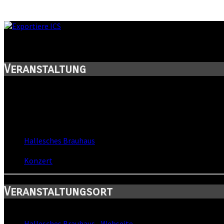
Regentanz live
Veranstaltung
Titel:
Regentanz live
Wann:
Do, 9. April 2009
,
20:00 Uhr
Wo:
Hallesches Brauhaus
- Halle, Sachsen-Anhalt
Kategorie:
Konzert
Veranstaltungsort
Standort:
Hallesches Brauhaus
-
Webseite