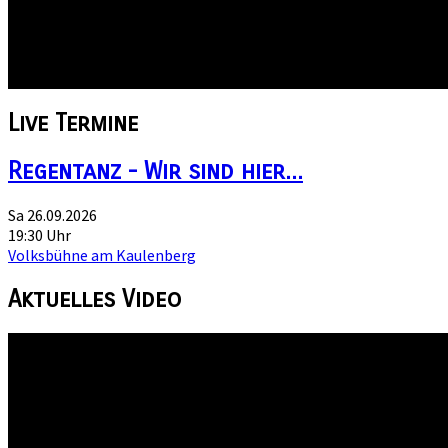
Ausschankrechts für Bier und Wein im Jahre 1523 begründet liegt
Gastlichkeit stehen.
Selbstgebraute Bierspezialitäten, der Hallesche Flammkuchen s
Live
Termine
Regentanz - Wir sind hier...
Sa 26.09.2026
19:30 Uhr
Volksbühne am Kaulenberg
Aktuelles
Video