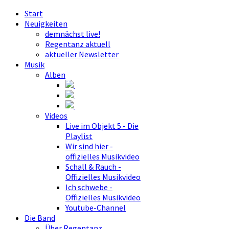
Start
Neuigkeiten
demnächst live!
Regentanz aktuell
aktueller Newsletter
Musik
Alben
Videos
Live im Objekt 5 - Die
Playlist
Wir sind hier -
offizielles Musikvideo
Schall & Rauch -
Offizielles Musikvideo
Ich schwebe -
Offizielles Musikvideo
Youtube-Channel
Die Band
Über Regentanz