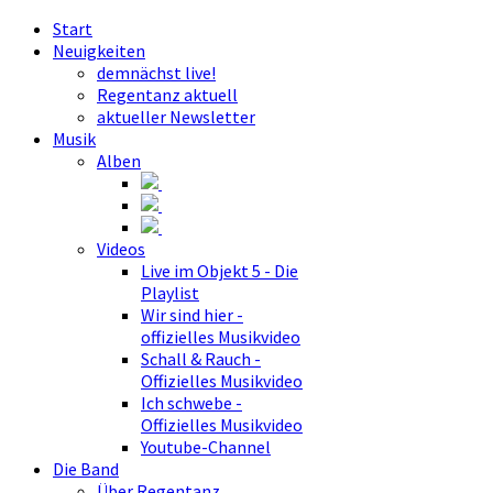
Start
Neuigkeiten
demnächst live!
Regentanz aktuell
aktueller Newsletter
Musik
Alben
Videos
Live im Objekt 5 - Die
Playlist
Wir sind hier -
offizielles Musikvideo
Schall & Rauch -
Offizielles Musikvideo
Ich schwebe -
Offizielles Musikvideo
Youtube-Channel
Die Band
Über Regentanz