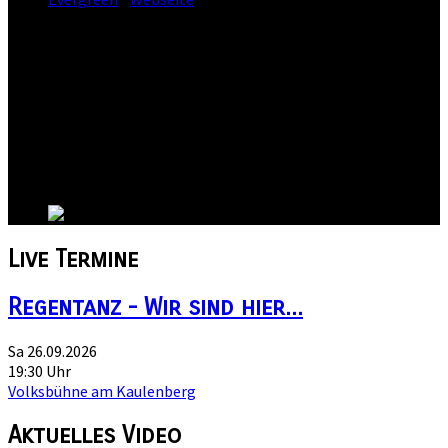
Straße:
Ludwig Wucherer Str. 75
Postleitzahl:
06108
Stadt:
Halle
Kanton:
Sachsen-Anhalt
Land:
Live
Termine
Regentanz - Wir sind hier...
Sa 26.09.2026
19:30 Uhr
Volksbühne am Kaulenberg
Aktuelles
Video