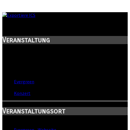
Regentanz akustisch
Veranstaltung
Titel:
Regentanz akustisch
Wann:
Sa, 17. Februar 2007
,
20:00 Uhr
Wo:
Evergreen
- Halle, Sachsen-Anhalt
Kategorie:
Konzert
Veranstaltungsort
Standort:
Evergreen
-
Webseite