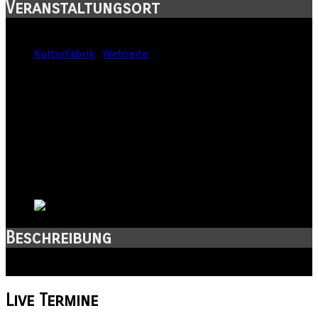
Veranstaltungsort
Standort:
Kulturfabrik
-
Webseite
Straße:
Ledernes Kaeppchen 1
Postleitzahl:
99974
Stadt:
Mühlhausen
Kanton:
Thüringen
Land:
Beschreibung
Live-Musik-Club! Der Ort für deine Events in Mühlhausen!
Live
Termine