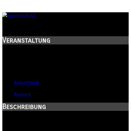
Regentanz akustisch
Veranstaltung
Titel:
Regentanz akustisch
Wann:
Fr, 3. Februar 2006
,
21:00 Uhr
Wo:
Kulturfabrik
- Mühlhausen, Thüringen
Kategorie:
Konzert
Beschreibung
Wir bereichern mit unserer Musik das große Event zum Tag der