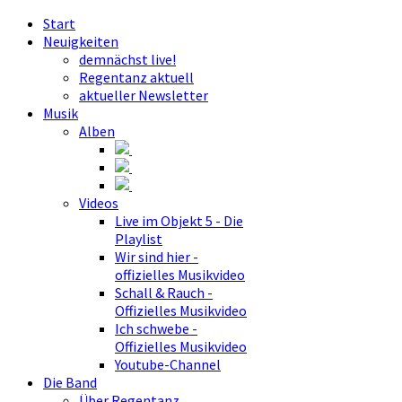
Start
Neuigkeiten
demnächst live!
Regentanz aktuell
aktueller Newsletter
Musik
Alben
Videos
Live im Objekt 5 - Die
Playlist
Wir sind hier -
offizielles Musikvideo
Schall & Rauch -
Offizielles Musikvideo
Ich schwebe -
Offizielles Musikvideo
Youtube-Channel
Die Band
Über Regentanz