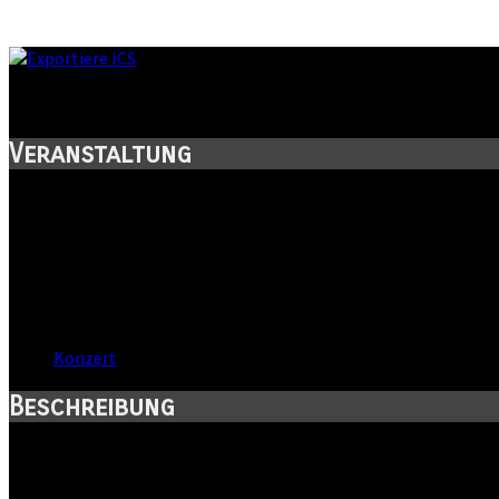
Salzfest 2014
Veranstaltung
Titel:
Salzfest 2014
Wann:
Fr, 26. September 2014
,
19:30 Uhr
Wo:
Halle, Sachsen-Anhalt
Kategorie:
Konzert
Beschreibung
Fotografischer Rückblick: