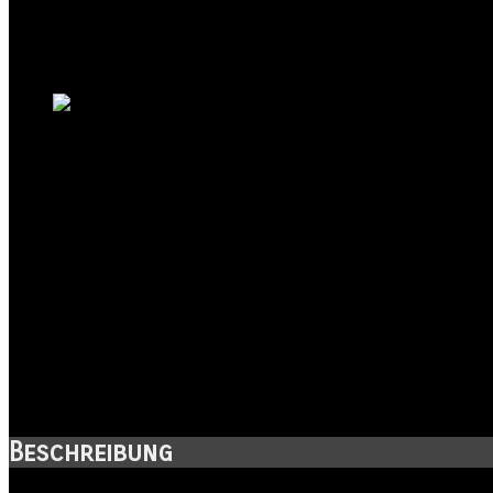
Halle
Kanton:
Sachsen-Anhalt
Land:
Beschreibung