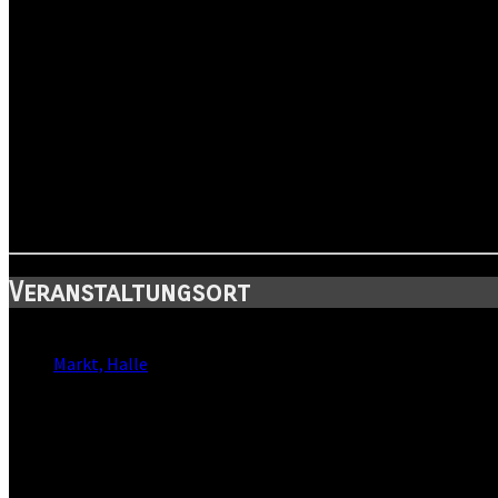
Veranstaltungsort
Standort:
Markt, Halle
Straße:
Marktplatz
Postleitzahl:
06108
Stadt: