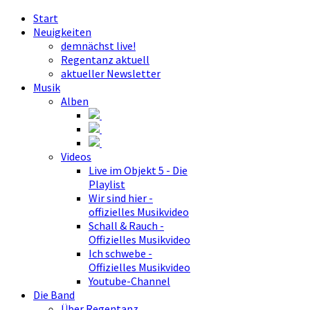
Start
Neuigkeiten
demnächst live!
Regentanz aktuell
aktueller Newsletter
Musik
Alben
Videos
Live im Objekt 5 - Die
Playlist
Wir sind hier -
offizielles Musikvideo
Schall & Rauch -
Offizielles Musikvideo
Ich schwebe -
Offizielles Musikvideo
Youtube-Channel
Die Band
Über Regentanz