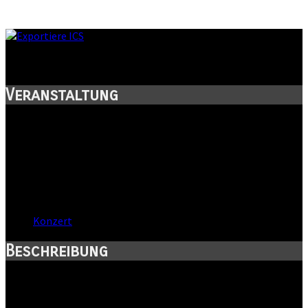
Laternenfest 2011
Veranstaltung
Titel:
Laternenfest 2011
Wann:
Fr, 26. August 2011
,
18:30 Uhr
Wo:
Halle, Sachsen-Anhalt
Kategorie:
Konzert
Beschreibung
mit Michi Reincke, Edo Zanki und Regentanz!