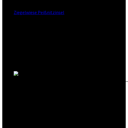
Standort:
Ziegelwiese Peißnitzinsel
Straße:
Riveufer
Postleitzahl:
06114
Stadt:
Halle
Kanton:
Sachsen-Anhalt
Land: