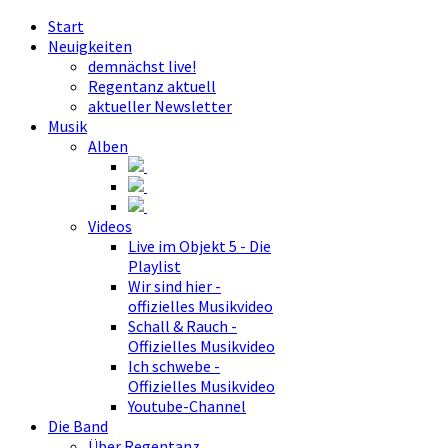
Start
Neuigkeiten
demnächst live!
Regentanz aktuell
aktueller Newsletter
Musik
Alben
Videos
Live im Objekt 5 - Die
Playlist
Wir sind hier -
offizielles Musikvideo
Schall & Rauch -
Offizielles Musikvideo
Ich schwebe -
Offizielles Musikvideo
Youtube-Channel
Die Band
Über Regentanz