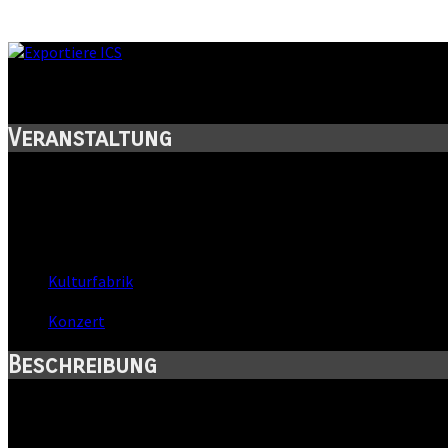
Regentanz akustisch
Veranstaltung
Titel:
Regentanz akustisch
Wann:
Fr, 3. Februar 2006
,
21:00 Uhr
Wo:
Kulturfabrik
- Mühlhausen, Thüringen
Kategorie:
Konzert
Beschreibung
Wir bereichern mit unserer Musik das große Event zum Tag der d