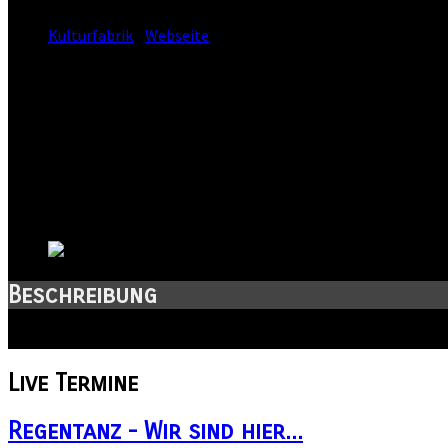
Standort:
Kulturfabrik
-
Webseite
Straße:
Ledernes Kaeppchen 1
Postleitzahl:
99974
Stadt:
Mühlhausen
Kanton:
Thüringen
Land:
Beschreibung
Live-Musik-Club! Der Ort für deine Events in Mühlhausen!
Live
Termine
Regentanz - Wir sind hier...