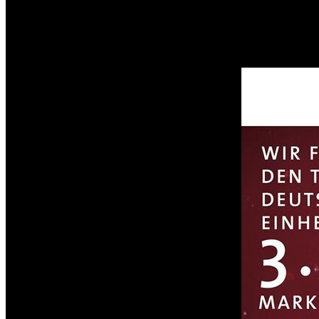
Wir freuen uns sehr darauf und hoffen auf regen Zuspruch am Di
Ab 19 Uhr wird dann Max Giesinger zu hören sein.