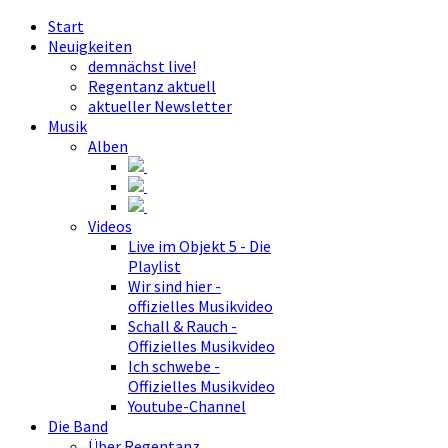
Start
Neuigkeiten
demnächst live!
Regentanz aktuell
aktueller Newsletter
Musik
Alben
Videos
Live im Objekt 5 - Die
Playlist
Wir sind hier -
offizielles Musikvideo
Schall & Rauch -
Offizielles Musikvideo
Ich schwebe -
Offizielles Musikvideo
Youtube-Channel
Die Band
Über Regentanz