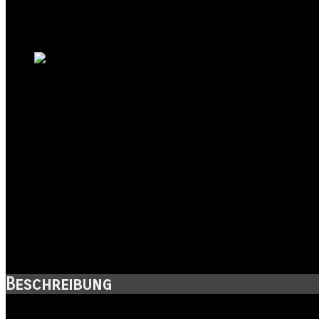
Halle
Kanton:
Sachsen-Anhalt
Land:
Beschreibung