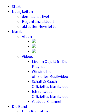
Start
Neuigkeiten
demnächst live!
Regentanz aktuell
aktueller Newsletter
Musik
Alben
Videos
Live im Objekt 5 - Die
Playlist
Wir sind hier -
offizielles Musikvideo
Schall & Rauch -
Offizielles Musikvideo
Ich schwebe -
Offizielles Musikvideo
Youtube-Channel
Die Band
Über Regentanz