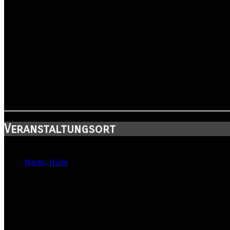
Wir wollen mit dem Dankeschön-Konzert zeigen, dass die hallesc
Dr. Bernd Wiegand
Oberbürgermeister
Hendrik Lange
Vorsitzender des Stadtrates
Veranstaltungsort
Standort:
Markt, Halle
Straße:
Marktplatz
Postleitzahl:
06108
Stadt: