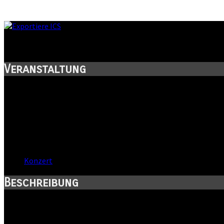
Dankeschön-Konzert
Veranstaltung
Titel:
Dankeschön-Konzert
Wann:
Sa, 9. April 2016
,
18:30 Uhr
Wo:
Halle, Sachsen-Anhalt
Kategorie:
Konzert
Beschreibung
Mit großem Erfolg engagieren sich in der Stadt Halle (Saale) za
ehrenamtlich, gemeinsam mit vielen Partnern.