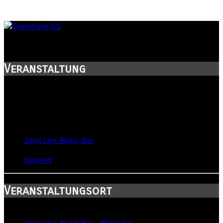
Panik! - Clubtour
Veranstaltung
Titel:
Panik! - Clubtour
Wann:
Sa, 27. August 2016
,
21:00 Uhr
Wo:
Jolys Live-Music-Bar
- Leipzig, Sachsen
Kategorie:
Konzert
Veranstaltungsort
Standort:
Jolys Live-Music-Bar
-
Webseite