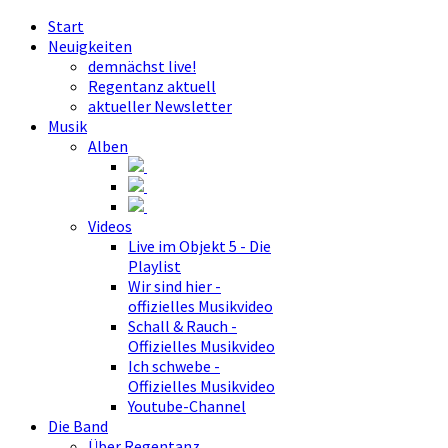
Start
Neuigkeiten
demnächst live!
Regentanz aktuell
aktueller Newsletter
Musik
Alben
Videos
Live im Objekt 5 - Die
Playlist
Wir sind hier -
offizielles Musikvideo
Schall & Rauch -
Offizielles Musikvideo
Ich schwebe -
Offizielles Musikvideo
Youtube-Channel
Die Band
Über Regentanz