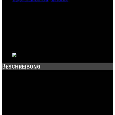
Straße:
Neumarkt 9
Postleitzahl:
04109
Stadt:
Leipzig
Kanton:
Sachsen
Land:
Beschreibung
Jeden Tag Live Musik, hausgemachte Speisen und kühle
Getränke!
Das Jolys im Herzen der Leipziger Innenstadt ist eine beliebte
Live Music Bar und ein Treffpunkt für Musikliebhaber und
Nachtschwärmer. Hier erwarten dich kühle Getränke,
hausgemachte Speisen sowie täglich Live-Musik. Ob Rock, Pop,
Funk oder Blues – auf unserer Bühne präsentieren talentierte