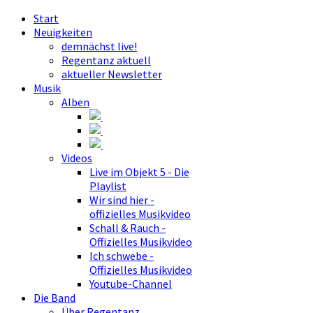
Start
Neuigkeiten
demnächst live!
Regentanz aktuell
aktueller Newsletter
Musik
Alben
Videos
Live im Objekt 5 - Die
Playlist
Wir sind hier -
offizielles Musikvideo
Schall & Rauch -
Offizielles Musikvideo
Ich schwebe -
Offizielles Musikvideo
Youtube-Channel
Die Band
Über Regentanz