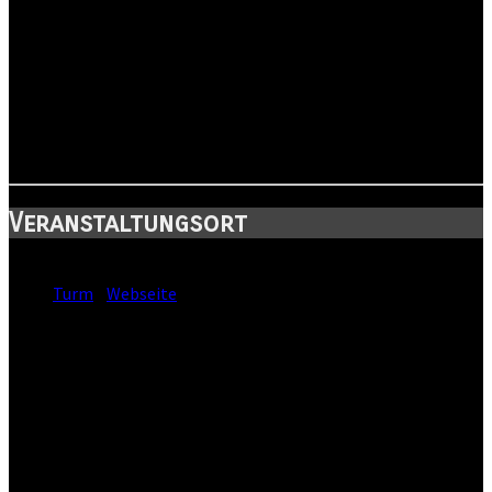
Freut euch auf einen wunderbaren Abend mit einer
wunderbaren Band und bestimmt wunderbarem Publikum.
Karten gibt es im Vorverkauf im Halleschen Brauhaus.
Veranstaltungsort
Standort:
Turm
-
Webseite
Straße:
Friedemann-Bach-Platz 5
Postleitzahl:
06108
Stadt:
Halle
Kanton:
Sachsen-Anhalt