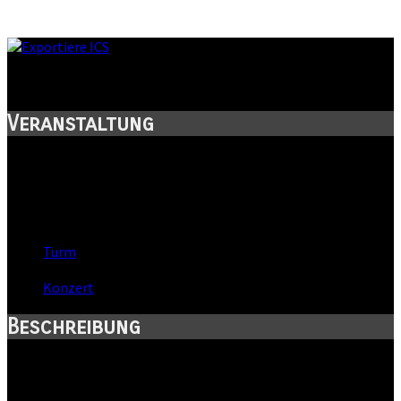
Album Release
Veranstaltung
Titel:
Album Release
Wann:
Sa, 18. November 2017
,
20:00 Uhr
Wo:
Turm
- Halle, Sachsen-Anhalt
Kategorie:
Konzert
Beschreibung