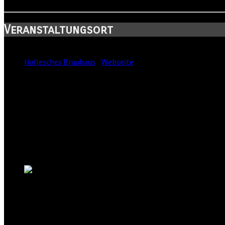
Veranstaltungsort
Standort:
Hallesches Brauhaus
-
Webseite
Straße:
Große Nikolaistraße 2
Postleitzahl:
06108
Stadt:
Halle
Kanton:
Sachsen-Anhalt
Land: