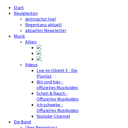
Start
Neuigkeiten
demnächst live!
Regentanz aktuell
aktueller Newsletter
Musik
Alben
Videos
Live im Objekt 5 - Die
Playlist
Wir sind hier -
offizielles Musikvideo
Schall & Rauch -
Offizielles Musikvideo
Ich schwebe -
Offizielles Musikvideo
Youtube-Channel
Die Band
Über Regentanz