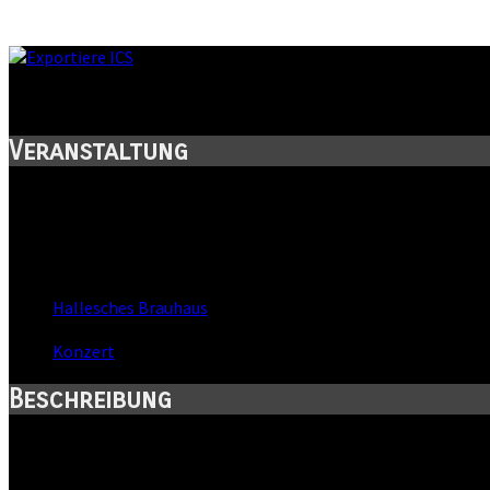
VIERTELTANZ im Brauhaus
Veranstaltung
Titel:
VIERTELTANZ im Brauhaus
Wann:
Do, 28. Mai 2015
,
20:00 Uhr
Wo:
Hallesches Brauhaus
- Halle, Sachsen-Anhalt
Kategorie:
Konzert
Beschreibung
Florian, Alex, Gerd, Kai, Peter, Holger, Frank proben den VIERTE
Das Beste aus Halle: Regentanz und Viertelpoet in einer Locatio