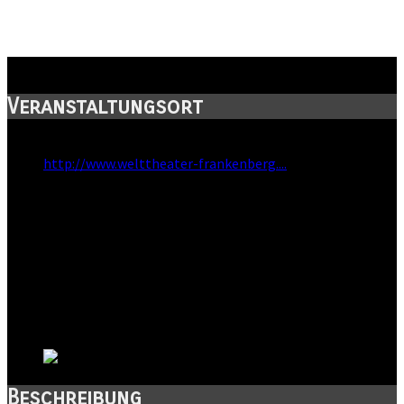
Welttheater
Veranstaltungsort
Webseite:
http://www.welttheater-frankenberg....
Straße:
Freiberger Str. 20
Postleitzahl:
09669
Stadt:
Frankenberg
Kanton:
Sachsen
Land:
Beschreibung