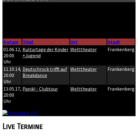
Die IG Welt-
Theater Frankenberg hat sich zum Ziel gesetzt,
das alte Kino in Frankenberg zu erhalten. Teilhaben kann man
daran an regelmäßigen Kinotagen und persönlichen
Veranstaltungen.
Datum
Titel
Ort
Stadt
01.06.12
,
Kulturtage der Kinder
Welttheater
Frankenberg
20:00
+Jugend
Uhr
11.10.14
,
Deutschrock trifft auf
Welttheater
Frankenberg
20:00
Breakdance
Uhr
13.05.17
,
Panik! - Clubtour
Welttheater
Frankenberg
20:00
Uhr
Live
Termine