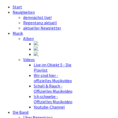
Start
Neuigkeiten
demnächst live!
Regentanz aktuell
aktueller Newsletter
Musik
Alben
Videos
Live im Objekt 5 - Die
Playlist
Wir sind hier -
offizielles Musikvideo
Schall & Rauch -
Offizielles Musikvideo
Ich schwebe -
Offizielles Musikvideo
Youtube-Channel
Die Band
Über Regentanz