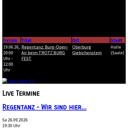
Giebichenstein
– Halles schönste Ruine mit weitem Blick ins
Saaletal.
Wo einst Geschichte geschrieben wurde, entstehen heute
Kulturmomente unter freiem Himmel:
Beim
TROTZ BURG FEST
verwandelt sich der Burghof in eine
intime Konzert-Location.
Datum
Titel
Ort
Stadt
19.06.26
,
Regentanz: Burg-Open-
Oberburg
Halle
20:00
Air beim TROTZ BURG
Giebichenstein
(Saale)
Uhr
-
FEST
22:00
Uhr
Live
Termine
Regentanz - Wir sind hier...
Sa 26.09.2026
19:30 Uhr