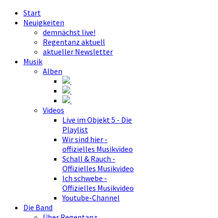
Start
Neuigkeiten
demnächst live!
Regentanz aktuell
aktueller Newsletter
Musik
Alben
Videos
Live im Objekt 5 - Die
Playlist
Wir sind hier -
offizielles Musikvideo
Schall & Rauch -
Offizielles Musikvideo
Ich schwebe -
Offizielles Musikvideo
Youtube-Channel
Die Band
Über Regentanz