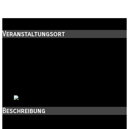
Oberburg Giebichenstein
Veranstaltungsort
Straße:
Seebener Straße 1
Postleitzahl:
06114
Stadt:
Halle (Saale)
Kanton:
Sachsen-Anhalt
Land:
Beschreibung
Auf einem Felsen über der Saale thront die
Oberburg