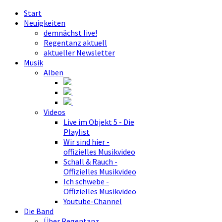
Start
Neuigkeiten
demnächst live!
Regentanz aktuell
aktueller Newsletter
Musik
Alben
Videos
Live im Objekt 5 - Die
Playlist
Wir sind hier -
offizielles Musikvideo
Schall & Rauch -
Offizielles Musikvideo
Ich schwebe -
Offizielles Musikvideo
Youtube-Channel
Die Band
Über Regentanz