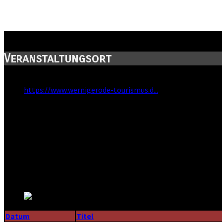
Nicolaiplatz
Veranstaltungsort
Webseite:
https://www.wernigerode-tourismus.d...
Straße:
Nicolaiplatz
Postleitzahl:
38855
Stadt:
Wernigerode
Kanton:
Sachsen-Anhalt
Land:
Datum
Titel