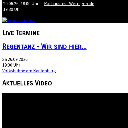
20.06.26
,
18:00 Uhr
-
Rathausfest Wernigerode
19:30 Uhr
Live
Termine
Regentanz - Wir sind hier...
Sa 26.09.2026
19:30 Uhr
Volksbühne am Kaulenberg
Aktuelles
Video