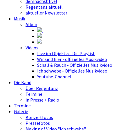
demnächst live!
Regentanz aktuell
aktueller Newsletter
Musik
Alben
Videos
Live im Objekt 5 - Die Playlist
Wir sind hier - offizielles Musikvideo
Schall & Rauch - Offizielles Musikvideo
Ich schwebe - Offizielles Musikvideo
Youtube-Channel
Die Band
Über Regentanz
Termine
in Presse + Radio
Termine
Galerie
Konzertfotos
Pressefotos
Making of Video "Ich schwebe"