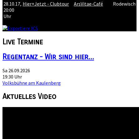
28.10.17
,
Hier+Jetzt - Clubtour
ArsVitae-Café
Rodewisch
20:00
Uhr
Live
Termine
Regentanz - Wir sind hier...
Sa 26.09.2026
19:30 Uhr
Volksbühne am Kaulenberg
Aktuelles
Video