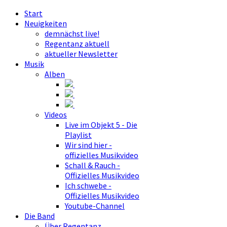
Start
Neuigkeiten
demnächst live!
Regentanz aktuell
aktueller Newsletter
Musik
Alben
Videos
Live im Objekt 5 - Die
Playlist
Wir sind hier -
offizielles Musikvideo
Schall & Rauch -
Offizielles Musikvideo
Ich schwebe -
Offizielles Musikvideo
Youtube-Channel
Die Band
Über Regentanz