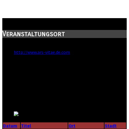
ArsVitae-Café
Veranstaltungsort
Webseite:
http://www.ars-vitae.de.com
Straße:
Straße der Jugend 30
Postleitzahl:
08228
Stadt:
Rodewisch
Kanton:
Sachsen
Land:
Datum
Titel
Ort
Stadt