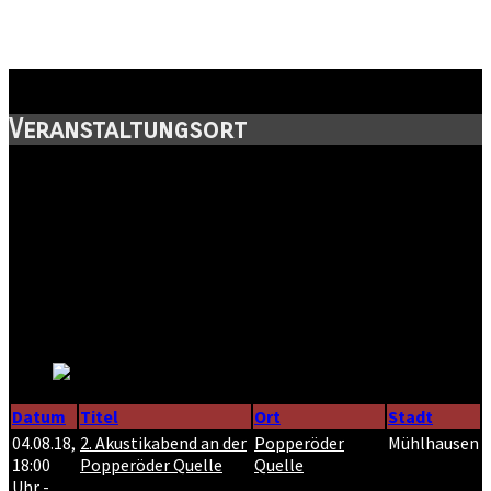
Popperöder Quelle
Veranstaltungsort
Straße:
Schwanenteichallee
Postleitzahl:
99974
Stadt:
Mühlhausen
Kanton:
Thüringen
Land:
Datum
Titel
Ort
Stadt
04.08.18
,
2. Akustikabend an der
Popperöder
Mühlhausen
18:00
Popperöder Quelle
Quelle
Uhr
-