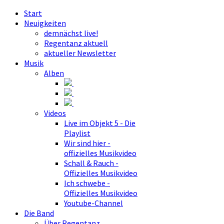
Start
Neuigkeiten
demnächst live!
Regentanz aktuell
aktueller Newsletter
Musik
Alben
Videos
Live im Objekt 5 - Die
Playlist
Wir sind hier -
offizielles Musikvideo
Schall & Rauch -
Offizielles Musikvideo
Ich schwebe -
Offizielles Musikvideo
Youtube-Channel
Die Band
Über Regentanz