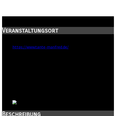
Tante Manfred
Veranstaltungsort
Webseite:
https://www.tante-manfred.de/
Straße:
Kardinal-Albrecht-Straße 6
Postleitzahl:
06108
Stadt:
Halle
Kanton:
Sachsen-Anhalt
Land:
Beschreibung