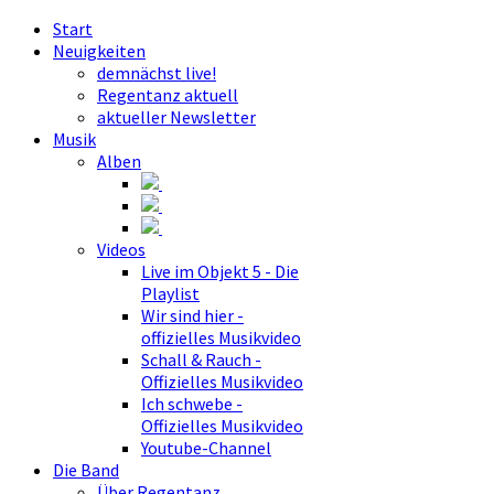
Start
Neuigkeiten
demnächst live!
Regentanz aktuell
aktueller Newsletter
Musik
Alben
Videos
Live im Objekt 5 - Die
Playlist
Wir sind hier -
offizielles Musikvideo
Schall & Rauch -
Offizielles Musikvideo
Ich schwebe -
Offizielles Musikvideo
Youtube-Channel
Die Band
Über Regentanz